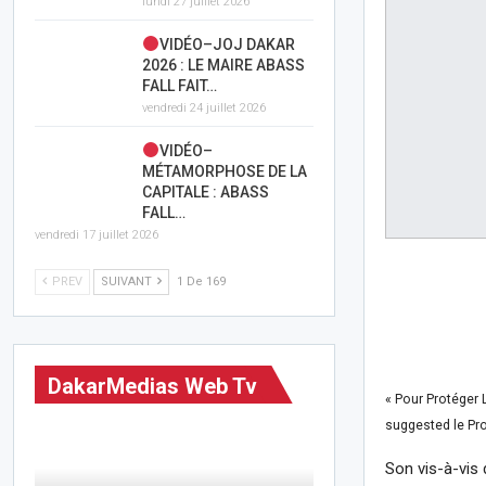
lundi 27 juillet 2026
VIDÉO–JOJ DAKAR
2026 : LE MAIRE ABASS
FALL FAIT…
vendredi 24 juillet 2026
VIDÉO–
MÉTAMORPHOSE DE LA
CAPITALE : ABASS
FALL…
vendredi 17 juillet 2026
PREV
SUIVANT
1 De 169
DakarMedias Web Tv
« Pour Protéger L
suggested le Pro
Son vis-à-vis