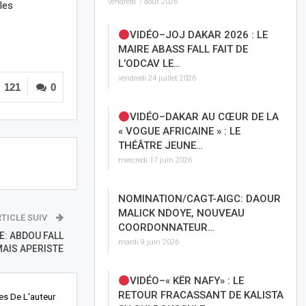
vendredi 7 août 2026
les
VIDÉO–JOJ DAKAR 2026 : LE
MAIRE ABASS FALL FAIT DE
L’ODCAV LE…
vendredi 24 juillet 2026
121
0
VIDÉO–DAKAR AU CŒUR DE LA
« VOGUE AFRICAINE » : LE
THÉÂTRE JEUNE…
mercredi 17 juin 2026
NOMINATION/CAGT-AIGC: DAOUR
MALICK NDOYE, NOUVEAU
TICLE SUIV
COORDONNATEUR…
: ABDOU FALL
mardi 9 juin 2026
AIS APERISTE
VIDÉO–« KËR NAFY» : LE
RETOUR FRACASSANT DE KALISTA
les De L'auteur