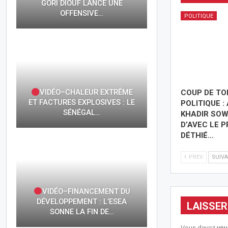
GORI DIOUF LANCE UNE
OFFENSIVE…
POLITIQUE
VIDÉO–CHALEUR EXTRÊME
COUP DE T
ET FACTURES EXPLOSIVES : LE
POLITIQUE :
SÉNÉGAL…
KHADIR SOW
D’AVEC LE P
DÉTHIÉ…
PREV
SUIV
VIDÉO–FINANCEMENT DU
DÉVELOPPEMENT : L’ESEA
LAISSE
SONNE LA FIN DE…
Vous devez
vou