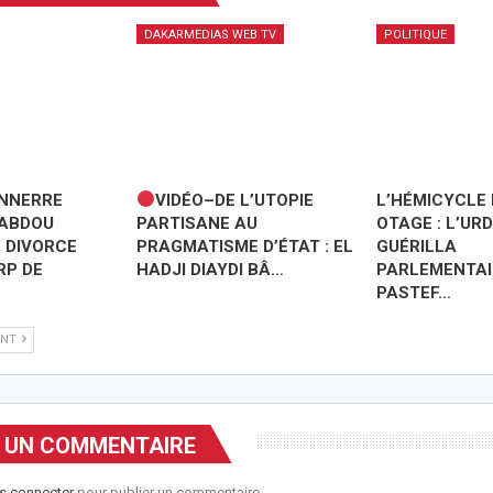
DAKARMEDIAS WEB TV
POLITIQUE
ONNERRE
VIDÉO–DE L’UTOPIE
L’HÉMICYCLE 
 ABDOU
PARTISANE AU
OTAGE : L’UR
 DIVORCE
PRAGMATISME D’ÉTAT : EL
GUÉRILLA
RP DE
HADJI DIAYDI BÂ…
PARLEMENTAI
PASTEF…
ANT
R UN COMMENTAIRE
s connecter
pour publier un commentaire.