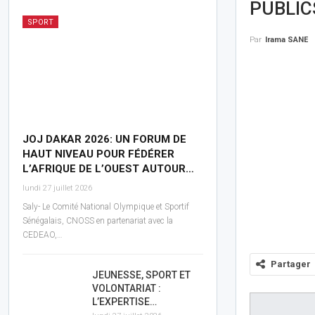
PUBLIC
SPORT
Par
Irama SANE
JOJ DAKAR 2026: UN FORUM DE
HAUT NIVEAU POUR FÉDÉRER
L’AFRIQUE DE L’OUEST AUTOUR…
lundi 27 juillet 2026
Saly- Le Comité National Olympique et Sportif
Sénégalais, CNOSS en partenariat avec la
CEDEAO,…
Partager
JEUNESSE, SPORT ET
VOLONTARIAT :
L’EXPERTISE…