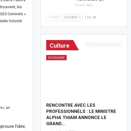
Il y a 9 mois
étournent, les
DES Criminels ».
PREV
SUIVANT
1 De 34
Réelle Volonté
Culture
ECONOMIE
RENCONTRE AVEC LES
rs», un
PROFESSIONNELS : LE MINISTRE
ALPHA THIAM ANNONCE LE
GRAND…
rouve l’idée,