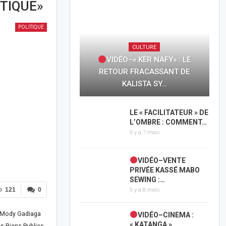
ITIQUE»
POLITIQUE
CULTURE
VIDÉO–« KËR NAFY» : LE
RETOUR FRACASSANT DE
KALISTA SY…
LE « FACILITATEUR » DE
L’OMBRE : COMMENT…
Il y a 7 mois
VIDÉO–VENTE
PRIVÉE KASSÉ MABO
SEWING :…
121
0
Il y a 8 mois
l Mody Gadiaga
VIDÉO–CINEMA :
« KATANGA »,…
es Biens Publics