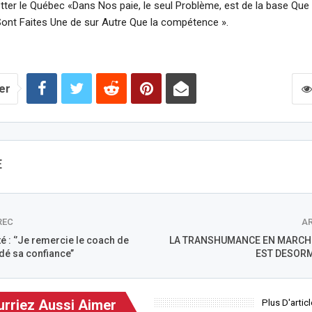
tter le Québec «Dans Nos paie, le seul Problème, est de la base Que 
ont Faites Une de sur Autre Que la compétence ».
er
E
REC
AR
 : ‘’Je remercie le coach de
LA TRANSHUMANCE EN MARCHE
é sa confiance’’
EST DESORM
rriez Aussi Aimer
Plus D'artic