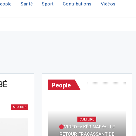
eople
Santé
Sport
Contributions
Vidéos
BÉ
People
A LA UNE
CULTURE
VIDÉO–« KËR NAFY» : LE
RETOUR FRACASSANT DE