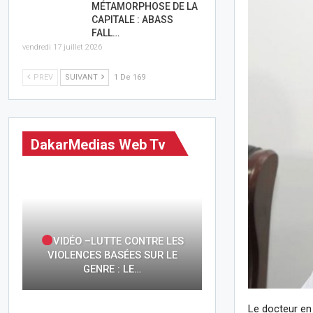
MÉTAMORPHOSE DE LA
CAPITALE : ABASS
FALL…
vendredi 17 juillet 2026
PREV
SUIVANT
1 De 169
DakarMedias Web Tv
VIDÉO –LUTTE CONTRE LES
VIOLENCES BASÉES SUR LE
GENRE : LE…
Le docteur en 