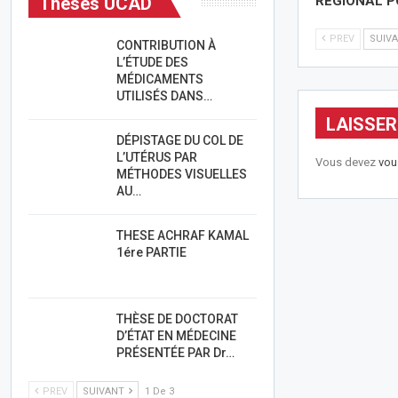
RÉGIONAL 
Thèses UCAD
PREV
SUIV
CONTRIBUTION À
L’ÉTUDE DES
MÉDICAMENTS
UTILISÉS DANS…
LAISSE
DÉPISTAGE DU COL DE
L’UTÉRUS PAR
Vous devez
vou
MÉTHODES VISUELLES
AU…
THESE ACHRAF KAMAL
1ére PARTIE
THÈSE DE DOCTORAT
D’ÉTAT EN MÉDECINE
PRÉSENTÉE PAR Dr…
PREV
SUIVANT
1 De 3