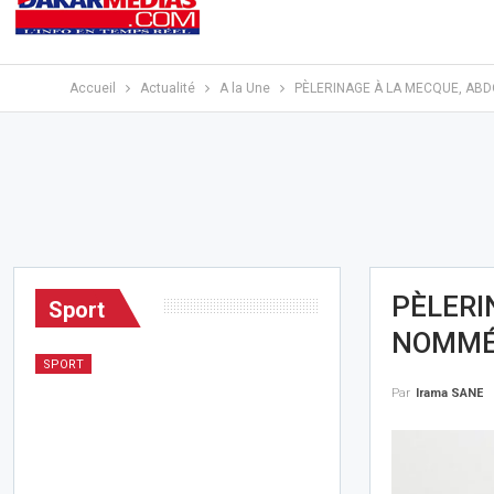
Accueil
Actualité
A la Une
PÈLERINAGE À LA MECQUE, AB
PÈLERI
Sport
NOMMÉ
SPORT
Par
Irama SANE