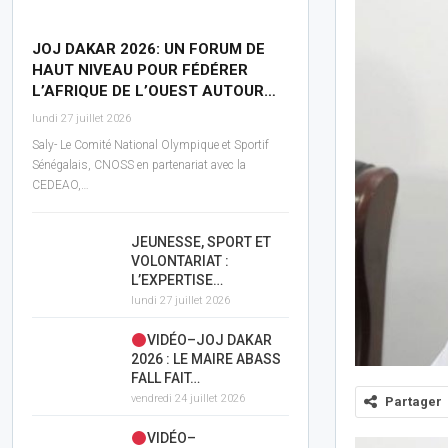
JOJ DAKAR 2026: UN FORUM DE
HAUT NIVEAU POUR FÉDÉRER
L’AFRIQUE DE L’OUEST AUTOUR…
lundi 27 juillet 2026
Saly- Le Comité National Olympique et Sportif
Sénégalais, CNOSS en partenariat avec la
CEDEAO,…
JEUNESSE, SPORT ET
VOLONTARIAT :
L’EXPERTISE…
lundi 27 juillet 2026
VIDÉO–JOJ DAKAR
2026 : LE MAIRE ABASS
FALL FAIT…
vendredi 24 juillet 2026
Partager
VIDÉO–