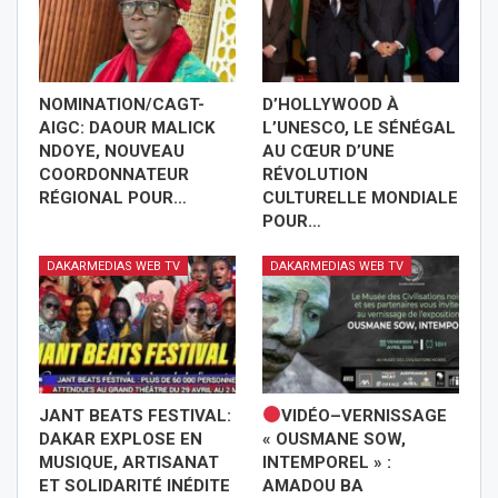
NOMINATION/CAGT-
D’HOLLYWOOD À
AIGC: DAOUR MALICK
L’UNESCO, LE SÉNÉGAL
NDOYE, NOUVEAU
AU CŒUR D’UNE
COORDONNATEUR
RÉVOLUTION
RÉGIONAL POUR…
CULTURELLE MONDIALE
POUR…
DAKARMEDIAS WEB TV
DAKARMEDIAS WEB TV
JANT BEATS FESTIVAL:
VIDÉO–VERNISSAGE
DAKAR EXPLOSE EN
« OUSMANE SOW,
MUSIQUE, ARTISANAT
INTEMPOREL » :
ET SOLIDARITÉ INÉDITE
AMADOU BA