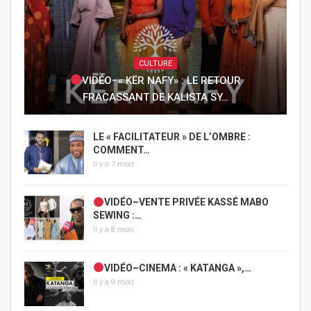
CULTURE
VIDÉO–« KËR NAFY» : LE RETOUR
FRACASSANT DE KALISTA SY…
LE « FACILITATEUR » DE L’OMBRE :
COMMENT…
Il y a 7 mois
VIDÉO–VENTE PRIVÉE KASSÉ MABO
SEWING :…
Il y a 8 mois
VIDÉO–CINEMA : « KATANGA »,…
Il y a 9 mois