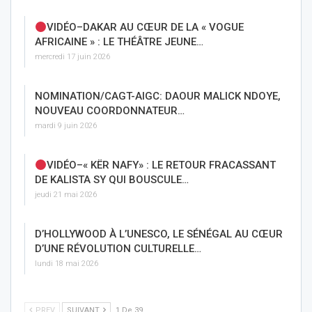
VIDÉO–DAKAR AU CŒUR DE LA « VOGUE
AFRICAINE » : LE THÉÂTRE JEUNE…
mercredi 17 juin 2026
NOMINATION/CAGT-AIGC: DAOUR MALICK NDOYE,
NOUVEAU COORDONNATEUR…
mardi 9 juin 2026
VIDÉO–« KËR NAFY» : LE RETOUR FRACASSANT
DE KALISTA SY QUI BOUSCULE…
jeudi 21 mai 2026
D’HOLLYWOOD À L’UNESCO, LE SÉNÉGAL AU CŒUR
D’UNE RÉVOLUTION CULTURELLE…
lundi 18 mai 2026
PREV
SUIVANT
1 De 39