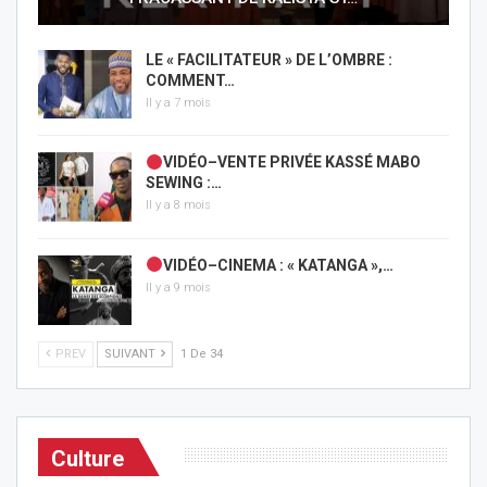
LE « FACILITATEUR » DE L’OMBRE :
COMMENT…
Il y a 7 mois
VIDÉO–VENTE PRIVÉE KASSÉ MABO
SEWING :…
Il y a 8 mois
VIDÉO–CINEMA : « KATANGA »,…
Il y a 9 mois
PREV
SUIVANT
1 De 34
Culture