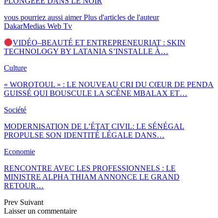
PLONGEÉE DANS LE NOIR
vous pourriez aussi aimer
Plus d'articles de l'auteur
DakarMedias Web Tv
VIDÉO–BEAUTÉ ET ENTREPRENEURIAT : SKIN
TECHNOLOGY BY LATANIA S’INSTALLE À…
Culture
« WOROTOUL » : LE NOUVEAU CRI DU CŒUR DE PENDA
GUISSÉ QUI BOUSCULE LA SCÈNE MBALAX ET…
Société
MODERNISATION DE L’ÉTAT CIVIL: LE SÉNÉGAL
PROPULSE SON IDENTITÉ LÉGALE DANS…
Economie
RENCONTRE AVEC LES PROFESSIONNELS : LE
MINISTRE ALPHA THIAM ANNONCE LE GRAND
RETOUR…
Prev
Suivant
Laisser un commentaire