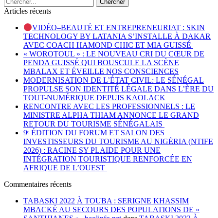
Articles récents
VIDÉO–BEAUTÉ ET ENTREPRENEURIAT : SKIN
TECHNOLOGY BY LATANIA S’INSTALLE À DAKAR
AVEC COACH HAMOND CHIC ET MIA GUISSÉ
« WOROTOUL » : LE NOUVEAU CRI DU CŒUR DE
PENDA GUISSÉ QUI BOUSCULE LA SCÈNE
MBALAX ET ÉVEILLE NOS CONSCIENCES
MODERNISATION DE L’ÉTAT CIVIL: LE SÉNÉGAL
PROPULSE SON IDENTITÉ LÉGALE DANS L’ÈRE DU
TOUT-NUMÉRIQUE DEPUIS KAOLACK
RENCONTRE AVEC LES PROFESSIONNELS : LE
MINISTRE ALPHA THIAM ANNONCE LE GRAND
RETOUR DU TOURISME SÉNÉGALAIS
9ᵉ ÉDITION DU FORUM ET SALON DES
INVESTISSEURS DU TOURISME AU NIGÉRIA (NTIFE
2026) : RACINE SY PLAIDE POUR UNE
INTÉGRATION TOURISTIQUE RENFORCÉE EN
AFRIQUE DE L’OUEST
Commentaires récents
TABASKI 2022 À TOUBA : SERIGNE KHASSIM
MBACKÉ AU SECOURS DES POPULATIONS DE «