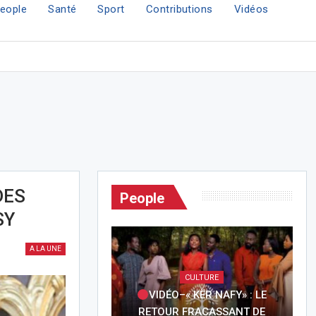
eople
Santé
Sport
Contributions
Vidéos
DES
People
SY
A LA UNE
CULTURE
VIDÉO–« KËR NAFY» : LE
RETOUR FRACASSANT DE