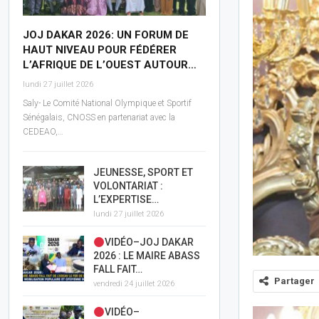
JOJ DAKAR 2026: UN FORUM DE
HAUT NIVEAU POUR FÉDÉRER
L’AFRIQUE DE L’OUEST AUTOUR…
lundi 27 juillet 2026
Saly- Le Comité National Olympique et Sportif
Sénégalais, CNOSS en partenariat avec la
CEDEAO,…
JEUNESSE, SPORT ET
VOLONTARIAT :
L’EXPERTISE…
lundi 27 juillet 2026
VIDÉO–JOJ DAKAR
2026 : LE MAIRE ABASS
FALL FAIT…
Partager
vendredi 24 juillet 2026
VIDÉO–