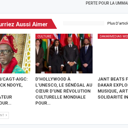
PERTE POUR LA UMMAH
rriez Aussi Aimer
Plus D'artic
CULTURE
DAKARMEDIAS WE
/CAGT-AIGC:
D’HOLLYWOOD À
JANT BEATS F
CK NDOYE,
L’UNESCO, LE SÉNÉGAL AU
DAKAR EXPLO
CŒUR D’UNE RÉVOLUTION
MUSIQUE, ART
ATEUR
CULTURELLE MONDIALE
SOLIDARITÉ IN
POUR…
POUR…
ANT