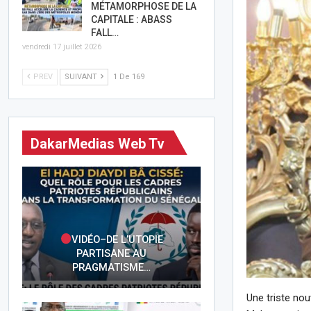
MÉTAMORPHOSE DE LA
CAPITALE : ABASS
FALL…
vendredi 17 juillet 2026
PREV
SUIVANT
1 De 169
DakarMedias Web Tv
VIDÉO–DE L’UTOPIE
PARTISANE AU
PRAGMATISME…
Une triste no