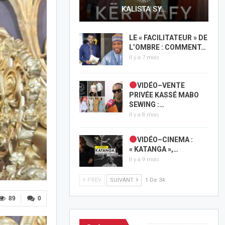
KALISTA SY…
LE « FACILITATEUR » DE
L’OMBRE : COMMENT…
Il y a 7 mois
VIDÉO–VENTE
PRIVÉE KASSÉ MABO
SEWING :…
Il y a 8 mois
VIDÉO–CINEMA :
« KATANGA »,…
Il y a 9 mois
PREV
SUIVANT
1 De 34
89
0