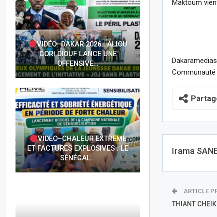
Maktoum vient
VIDÉO–DAKAR 2026 : ALIOU
GORI DIOUF LANCE UNE
Dakaramedias 
OFFENSIVE…
Communauté T
Partag
VIDÉO–CHALEUR EXTRÊME
ET FACTURES EXPLOSIVES : LE
Irama SAN
SÉNÉGAL…
ARTICLE P
THIANT CHEIK