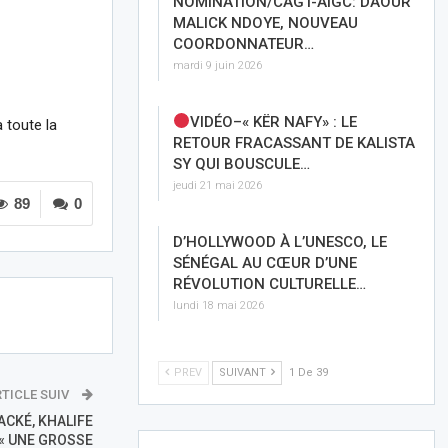
NOMINATION/CAGT-AIGC: DAOUR
MALICK NDOYE, NOUVEAU
COORDONNATEUR…
mardi 9 juin 2026
VIDÉO–« KËR NAFY» : LE
 toute la
RETOUR FRACASSANT DE KALISTA
SY QUI BOUSCULE…
jeudi 21 mai 2026
89
0
D’HOLLYWOOD À L’UNESCO, LE
SÉNÉGAL AU CŒUR D’UNE
RÉVOLUTION CULTURELLE…
lundi 18 mai 2026
PREV
SUIVANT
1 De 39
TICLE SUIV
CKÉ, KHALIFE
« UNE GROSSE