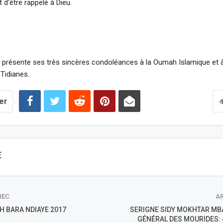
 d’être rappelé à Dieu.
présente ses très sincères condoléances à la Oumah Islamique et à
idianes..
er
E
REC
AR
H BARA NDIAYE 2017
SERIGNE SIDY MOKHTAR MBA
GÉNÉRAL DES MOURIDES: 