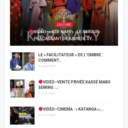
CULTURE
VIDÉO–« KËR NAFY» : LE RETOUR
FRACASSANT DE KALISTA SY…
LE « FACILITATEUR » DE L’OMBRE :
COMMENT…
Il y a 8 mois
VIDÉO–VENTE PRIVÉE KASSÉ MABO
SEWING :…
Il y a 8 mois
VIDÉO–CINEMA : « KATANGA »,…
Il y a 9 mois