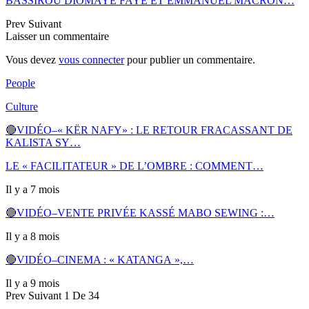
BASSIROU DIOMAYE FAYE ET EMMANUEL MACRON…
Prev
Suivant
Laisser un commentaire
Vous devez
vous connecter
pour publier un commentaire.
People
Culture
🔴VIDÉO–« KËR NAFY» : LE RETOUR FRACASSANT DE
KALISTA SY…
LE « FACILITATEUR » DE L’OMBRE : COMMENT…
Il y a 7 mois
🔴VIDÉO–VENTE PRIVÉE KASSÉ MABO SEWING :…
Il y a 8 mois
🔴VIDÉO–CINEMA : « KATANGA »,…
Il y a 9 mois
Prev
Suivant
1 De 34