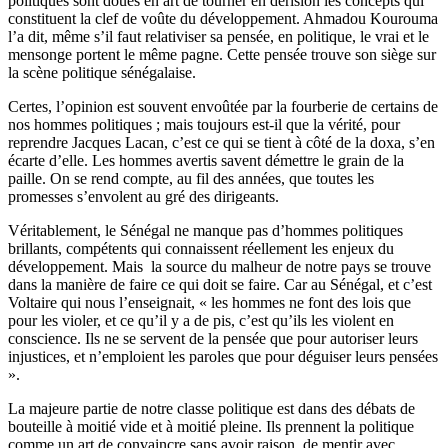
politiques sont doués en art de tourner en dérision les concepts qui
constituent la clef de voûte du développement. Ahmadou Kourouma
l’a dit, même s’il faut relativiser sa pensée, en politique, le vrai et le
mensonge portent le même pagne. Cette pensée trouve son siège sur
la scène politique sénégalaise.
Certes, l’opinion est souvent envoûtée par la fourberie de certains de
nos hommes politiques ; mais toujours est-il que la vérité, pour
reprendre Jacques Lacan, c’est ce qui se tient à côté de la doxa, s’en
écarte d’elle. Les hommes avertis savent démettre le grain de la
paille. On se rend compte, au fil des années, que toutes les
promesses s’envolent au gré des dirigeants.
Véritablement, le Sénégal ne manque pas d’hommes politiques
brillants, compétents qui connaissent réellement les enjeux du
développement. Mais la source du malheur de notre pays se trouve
dans la manière de faire ce qui doit se faire. Car au Sénégal, et c’est
Voltaire qui nous l’enseignait, « les hommes ne font des lois que
pour les violer, et ce qu’il y a de pis, c’est qu’ils les violent en
conscience. Ils ne se servent de la pensée que pour autoriser leurs
injustices, et n’emploient les paroles que pour déguiser leurs pensées
».
La majeure partie de notre classe politique est dans des débats de
bouteille à moitié vide et à moitié pleine. Ils prennent la politique
comme un art de convaincre sans avoir raison, de mentir avec