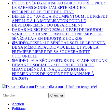
L’ÉCOLE SÉNÉGALAISE AU BORD DU PRÉCIPICE :
LE SAEMSS SONNE L’ALERTE ROUGE ET
INTERPELLE LE CHEF DE L’ÉTAT
DÉFILÉ DU 4 AVRIL À KOUMPENTOUM : LE PRÉFET
APPELLE À LA MOBILISATION POUR LE
DÉVELOPPEMENT DU DÉPARTEMENT
DAKAR MUSIC EXPO 2026 : LE PARI DE DOUDOU
SARR POUR TRANSFORMER LE GÉNIE MUSICAL
SÉNÉGALAIS EN INDUSTRIE LOURDE
🔴VIDÉO–FESËL : LE SÉNÉGAL SCELLE LE DESTIN
DE SA MÉMOIRE AUDIOVISUELLE ET POSE LA
PREMIÈRE PIERRE DE SA SOUVERAINETÉ
CULTURELLE
🔴VIDÉO– »LA RÉOUVERTURE DU STADE EST UNE
DEMANDE SOCIALE » : LE CRI DE CŒUR DE
MBAYE DIÈNE À L’INAUGURATION DES
PROMENADES DE NGUÉNE ET MARNANE À
BARGNY
Dakarmedias.com - L'info en temps réél
Accueil
Politique