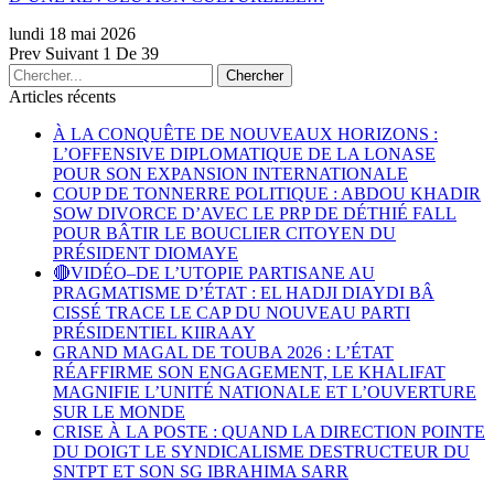
lundi 18 mai 2026
Prev
Suivant
1 De 39
Articles récents
À LA CONQUÊTE DE NOUVEAUX HORIZONS :
L’OFFENSIVE DIPLOMATIQUE DE LA LONASE
POUR SON EXPANSION INTERNATIONALE
COUP DE TONNERRE POLITIQUE : ABDOU KHADIR
SOW DIVORCE D’AVEC LE PRP DE DÉTHIÉ FALL
POUR BÂTIR LE BOUCLIER CITOYEN DU
PRÉSIDENT DIOMAYE
🔴VIDÉO–DE L’UTOPIE PARTISANE AU
PRAGMATISME D’ÉTAT : EL HADJI DIAYDI BÂ
CISSÉ TRACE LE CAP DU NOUVEAU PARTI
PRÉSIDENTIEL KIIRAAY
GRAND MAGAL DE TOUBA 2026 : L’ÉTAT
RÉAFFIRME SON ENGAGEMENT, LE KHALIFAT
MAGNIFIE L’UNITÉ NATIONALE ET L’OUVERTURE
SUR LE MONDE
CRISE À LA POSTE : QUAND LA DIRECTION POINTE
DU DOIGT LE SYNDICALISME DESTRUCTEUR DU
SNTPT ET SON SG IBRAHIMA SARR