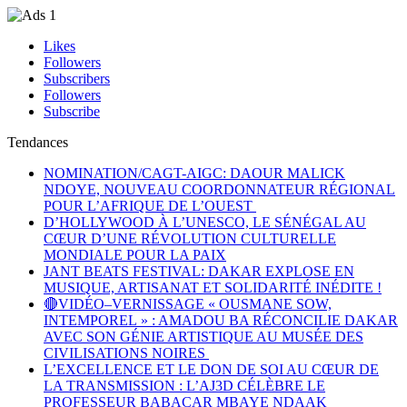
Likes
Followers
Subscribers
Followers
Subscribe
Tendances
NOMINATION/CAGT-AIGC: DAOUR MALICK
NDOYE, NOUVEAU COORDONNATEUR RÉGIONAL
POUR L’AFRIQUE DE L’OUEST
D’HOLLYWOOD À L’UNESCO, LE SÉNÉGAL AU
CŒUR D’UNE RÉVOLUTION CULTURELLE
MONDIALE POUR LA PAIX
JANT BEATS FESTIVAL: DAKAR EXPLOSE EN
MUSIQUE, ARTISANAT ET SOLIDARITÉ INÉDITE !
🔴VIDÉO–VERNISSAGE « OUSMANE SOW,
INTEMPOREL » : AMADOU BA RÉCONCILIE DAKAR
AVEC SON GÉNIE ARTISTIQUE AU MUSÉE DES
CIVILISATIONS NOIRES
L’EXCELLENCE ET LE DON DE SOI AU CŒUR DE
LA TRANSMISSION : L’AJ3D CÉLÈBRE LE
PROFESSEUR BABACAR MBAYE NDAAK