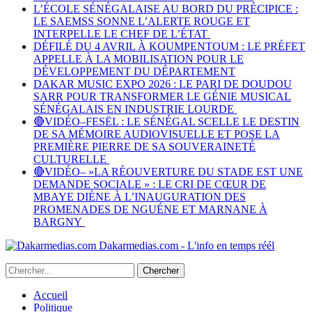
L’ÉCOLE SÉNÉGALAISE AU BORD DU PRÉCIPICE :
LE SAEMSS SONNE L’ALERTE ROUGE ET
INTERPELLE LE CHEF DE L’ÉTAT
DÉFILÉ DU 4 AVRIL À KOUMPENTOUM : LE PRÉFET
APPELLE À LA MOBILISATION POUR LE
DÉVELOPPEMENT DU DÉPARTEMENT
DAKAR MUSIC EXPO 2026 : LE PARI DE DOUDOU
SARR POUR TRANSFORMER LE GÉNIE MUSICAL
SÉNÉGALAIS EN INDUSTRIE LOURDE
🔴VIDÉO–FESËL : LE SÉNÉGAL SCELLE LE DESTIN
DE SA MÉMOIRE AUDIOVISUELLE ET POSE LA
PREMIÈRE PIERRE DE SA SOUVERAINETÉ
CULTURELLE
🔴VIDÉO– »LA RÉOUVERTURE DU STADE EST UNE
DEMANDE SOCIALE » : LE CRI DE CŒUR DE
MBAYE DIÈNE À L’INAUGURATION DES
PROMENADES DE NGUÉNE ET MARNANE À
BARGNY
Dakarmedias.com - L'info en temps réél
Accueil
Politique