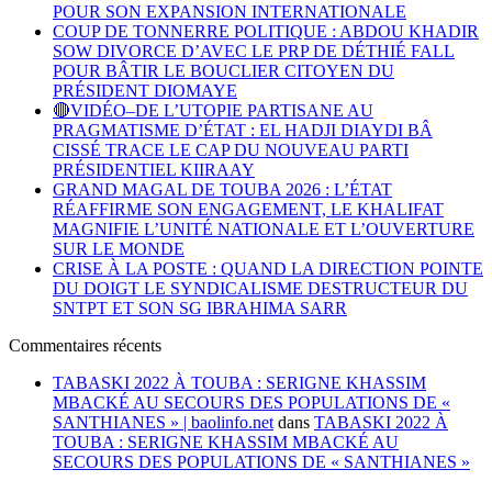
POUR SON EXPANSION INTERNATIONALE
COUP DE TONNERRE POLITIQUE : ABDOU KHADIR
SOW DIVORCE D’AVEC LE PRP DE DÉTHIÉ FALL
POUR BÂTIR LE BOUCLIER CITOYEN DU
PRÉSIDENT DIOMAYE
🔴VIDÉO–DE L’UTOPIE PARTISANE AU
PRAGMATISME D’ÉTAT : EL HADJI DIAYDI BÂ
CISSÉ TRACE LE CAP DU NOUVEAU PARTI
PRÉSIDENTIEL KIIRAAY
GRAND MAGAL DE TOUBA 2026 : L’ÉTAT
RÉAFFIRME SON ENGAGEMENT, LE KHALIFAT
MAGNIFIE L’UNITÉ NATIONALE ET L’OUVERTURE
SUR LE MONDE
CRISE À LA POSTE : QUAND LA DIRECTION POINTE
DU DOIGT LE SYNDICALISME DESTRUCTEUR DU
SNTPT ET SON SG IBRAHIMA SARR
Commentaires récents
TABASKI 2022 À TOUBA : SERIGNE KHASSIM
MBACKÉ AU SECOURS DES POPULATIONS DE «
SANTHIANES » | baolinfo.net
dans
TABASKI 2022 À
TOUBA : SERIGNE KHASSIM MBACKÉ AU
SECOURS DES POPULATIONS DE « SANTHIANES »