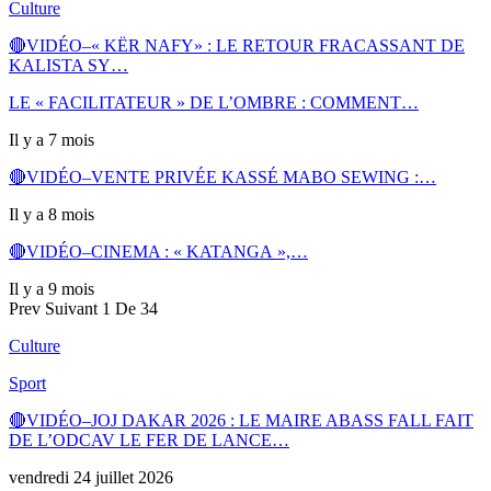
Culture
🔴VIDÉO–« KËR NAFY» : LE RETOUR FRACASSANT DE
KALISTA SY…
LE « FACILITATEUR » DE L’OMBRE : COMMENT…
Il y a 7 mois
🔴VIDÉO–VENTE PRIVÉE KASSÉ MABO SEWING :…
Il y a 8 mois
🔴VIDÉO–CINEMA : « KATANGA »,…
Il y a 9 mois
Prev
Suivant
1 De 34
Culture
Sport
🔴VIDÉO–JOJ DAKAR 2026 : LE MAIRE ABASS FALL FAIT
DE L’ODCAV LE FER DE LANCE…
vendredi 24 juillet 2026