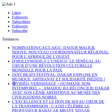
Likes
Followers
Subscribers
Followers
Subscribe
Tendances
NOMINATION/CAGT-AIGC: DAOUR MALICK
NDOYE, NOUVEAU COORDONNATEUR RÉGIONAL
POUR L’AFRIQUE DE L’OUEST
D’HOLLYWOOD À L’UNESCO, LE SÉNÉGAL AU
CŒUR D’UNE RÉVOLUTION CULTURELLE
MONDIALE POUR LA PAIX
JANT BEATS FESTIVAL: DAKAR EXPLOSE EN
MUSIQUE, ARTISANAT ET SOLIDARITÉ INÉDITE !
🔴VIDÉO–VERNISSAGE « OUSMANE SOW,
INTEMPOREL » : AMADOU BA RÉCONCILIE DAKAR
AVEC SON GÉNIE ARTISTIQUE AU MUSÉE DES
CIVILISATIONS NOIRES
L’EXCELLENCE ET LE DON DE SOI AU CŒUR DE
LA TRANSMISSION : L’AJ3D CÉLÈBRE LE
PROFESSEUR BABACAR MBAYE NDAAK