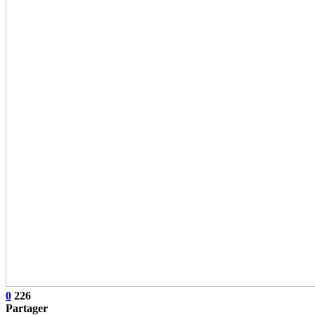
0
226
Partager