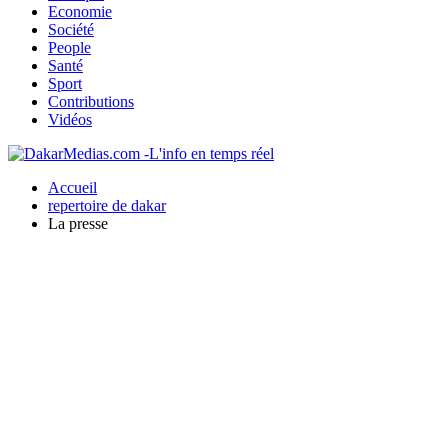
Economie
Société
People
Santé
Sport
Contributions
Vidéos
Accueil
repertoire de dakar
La presse