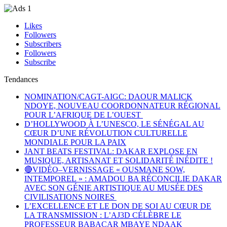
Likes
Followers
Subscribers
Followers
Subscribe
Tendances
NOMINATION/CAGT-AIGC: DAOUR MALICK
NDOYE, NOUVEAU COORDONNATEUR RÉGIONAL
POUR L’AFRIQUE DE L’OUEST
D’HOLLYWOOD À L’UNESCO, LE SÉNÉGAL AU
CŒUR D’UNE RÉVOLUTION CULTURELLE
MONDIALE POUR LA PAIX
JANT BEATS FESTIVAL: DAKAR EXPLOSE EN
MUSIQUE, ARTISANAT ET SOLIDARITÉ INÉDITE !
🔴VIDÉO–VERNISSAGE « OUSMANE SOW,
INTEMPOREL » : AMADOU BA RÉCONCILIE DAKAR
AVEC SON GÉNIE ARTISTIQUE AU MUSÉE DES
CIVILISATIONS NOIRES
L’EXCELLENCE ET LE DON DE SOI AU CŒUR DE
LA TRANSMISSION : L’AJ3D CÉLÈBRE LE
PROFESSEUR BABACAR MBAYE NDAAK