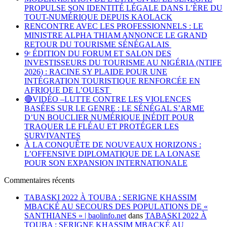
PROPULSE SON IDENTITÉ LÉGALE DANS L’ÈRE DU
TOUT-NUMÉRIQUE DEPUIS KAOLACK
RENCONTRE AVEC LES PROFESSIONNELS : LE
MINISTRE ALPHA THIAM ANNONCE LE GRAND
RETOUR DU TOURISME SÉNÉGALAIS
9ᵉ ÉDITION DU FORUM ET SALON DES
INVESTISSEURS DU TOURISME AU NIGÉRIA (NTIFE
2026) : RACINE SY PLAIDE POUR UNE
INTÉGRATION TOURISTIQUE RENFORCÉE EN
AFRIQUE DE L’OUEST
🔴VIDÉO –LUTTE CONTRE LES VIOLENCES
BASÉES SUR LE GENRE : LE SÉNÉGAL S’ARME
D’UN BOUCLIER NUMÉRIQUE INÉDIT POUR
TRAQUER LE FLÉAU ET PROTÉGER LES
SURVIVANTES
À LA CONQUÊTE DE NOUVEAUX HORIZONS :
L’OFFENSIVE DIPLOMATIQUE DE LA LONASE
POUR SON EXPANSION INTERNATIONALE
Commentaires récents
TABASKI 2022 À TOUBA : SERIGNE KHASSIM
MBACKÉ AU SECOURS DES POPULATIONS DE «
SANTHIANES » | baolinfo.net
dans
TABASKI 2022 À
TOUBA : SERIGNE KHASSIM MBACKÉ AU