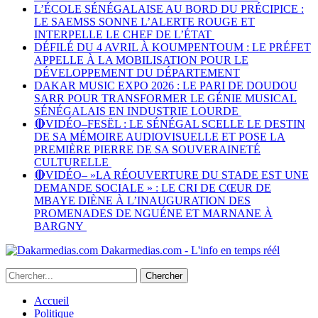
L’ÉCOLE SÉNÉGALAISE AU BORD DU PRÉCIPICE :
LE SAEMSS SONNE L’ALERTE ROUGE ET
INTERPELLE LE CHEF DE L’ÉTAT
DÉFILÉ DU 4 AVRIL À KOUMPENTOUM : LE PRÉFET
APPELLE À LA MOBILISATION POUR LE
DÉVELOPPEMENT DU DÉPARTEMENT
DAKAR MUSIC EXPO 2026 : LE PARI DE DOUDOU
SARR POUR TRANSFORMER LE GÉNIE MUSICAL
SÉNÉGALAIS EN INDUSTRIE LOURDE
🔴VIDÉO–FESËL : LE SÉNÉGAL SCELLE LE DESTIN
DE SA MÉMOIRE AUDIOVISUELLE ET POSE LA
PREMIÈRE PIERRE DE SA SOUVERAINETÉ
CULTURELLE
🔴VIDÉO– »LA RÉOUVERTURE DU STADE EST UNE
DEMANDE SOCIALE » : LE CRI DE CŒUR DE
MBAYE DIÈNE À L’INAUGURATION DES
PROMENADES DE NGUÉNE ET MARNANE À
BARGNY
Dakarmedias.com - L'info en temps réél
Accueil
Politique