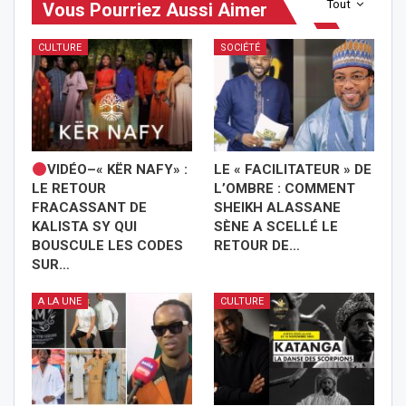
Tout
Vous Pourriez Aussi Aimer
CULTURE
SOCIÉTÉ
VIDÉO–« KËR NAFY» :
LE « FACILITATEUR » DE
LE RETOUR
L’OMBRE : COMMENT
FRACASSANT DE
SHEIKH ALASSANE
KALISTA SY QUI
SÈNE A SCELLÉ LE
BOUSCULE LES CODES
RETOUR DE…
SUR…
A LA UNE
CULTURE