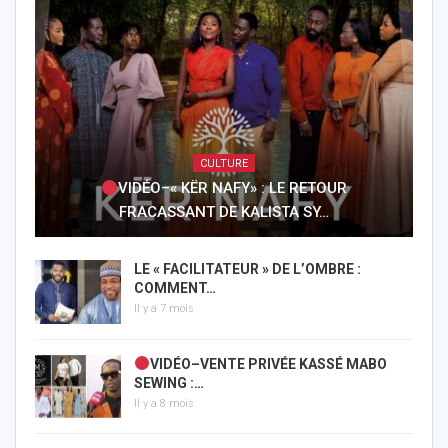
CULTURE
VIDÉO–« KËR NAFY» : LE RETOUR
FRACASSANT DE KALISTA SY…
LE « FACILITATEUR » DE L’OMBRE :
COMMENT…
Il y a 7 mois
VIDÉO–VENTE PRIVÉE KASSÉ MABO
SEWING :…
Il y a 8 mois