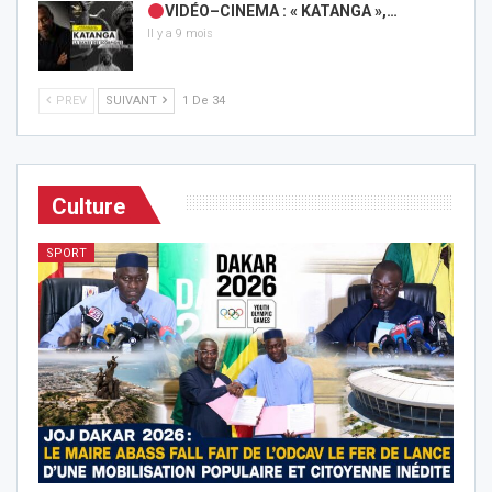
VIDÉO–CINEMA : « KATANGA »,…
Il y a 9 mois
PREV
SUIVANT
1 De 34
Culture
SPORT