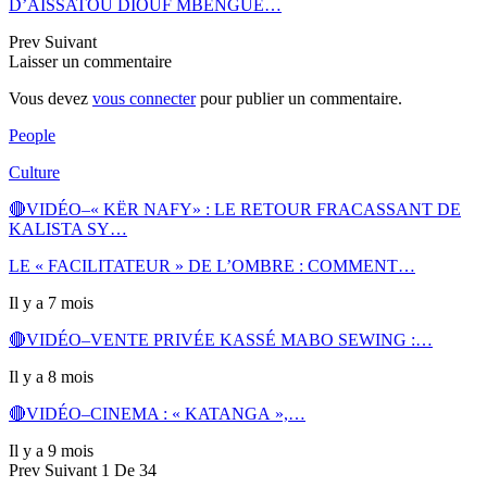
D’AÏSSATOU DIOUF MBENGUE…
Prev
Suivant
Laisser un commentaire
Vous devez
vous connecter
pour publier un commentaire.
People
Culture
🔴VIDÉO–« KËR NAFY» : LE RETOUR FRACASSANT DE
KALISTA SY…
LE « FACILITATEUR » DE L’OMBRE : COMMENT…
Il y a 7 mois
🔴VIDÉO–VENTE PRIVÉE KASSÉ MABO SEWING :…
Il y a 8 mois
🔴VIDÉO–CINEMA : « KATANGA »,…
Il y a 9 mois
Prev
Suivant
1 De 34