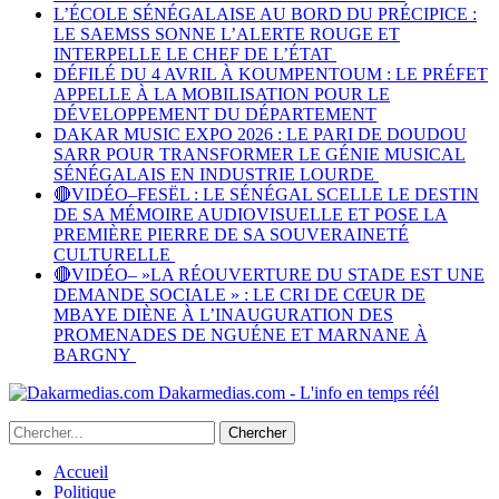
L’ÉCOLE SÉNÉGALAISE AU BORD DU PRÉCIPICE :
LE SAEMSS SONNE L’ALERTE ROUGE ET
INTERPELLE LE CHEF DE L’ÉTAT
DÉFILÉ DU 4 AVRIL À KOUMPENTOUM : LE PRÉFET
APPELLE À LA MOBILISATION POUR LE
DÉVELOPPEMENT DU DÉPARTEMENT
DAKAR MUSIC EXPO 2026 : LE PARI DE DOUDOU
SARR POUR TRANSFORMER LE GÉNIE MUSICAL
SÉNÉGALAIS EN INDUSTRIE LOURDE
🔴VIDÉO–FESËL : LE SÉNÉGAL SCELLE LE DESTIN
DE SA MÉMOIRE AUDIOVISUELLE ET POSE LA
PREMIÈRE PIERRE DE SA SOUVERAINETÉ
CULTURELLE
🔴VIDÉO– »LA RÉOUVERTURE DU STADE EST UNE
DEMANDE SOCIALE » : LE CRI DE CŒUR DE
MBAYE DIÈNE À L’INAUGURATION DES
PROMENADES DE NGUÉNE ET MARNANE À
BARGNY
Dakarmedias.com - L'info en temps réél
Accueil
Politique