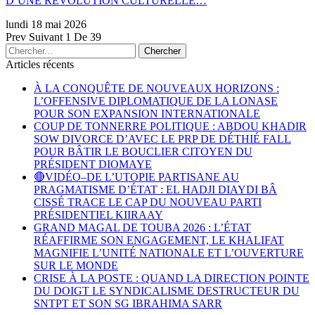
D’UNE RÉVOLUTION CULTURELLE…
lundi 18 mai 2026
Prev
Suivant
1 De 39
Articles récents
À LA CONQUÊTE DE NOUVEAUX HORIZONS :
L’OFFENSIVE DIPLOMATIQUE DE LA LONASE
POUR SON EXPANSION INTERNATIONALE
COUP DE TONNERRE POLITIQUE : ABDOU KHADIR
SOW DIVORCE D’AVEC LE PRP DE DÉTHIÉ FALL
POUR BÂTIR LE BOUCLIER CITOYEN DU
PRÉSIDENT DIOMAYE
🔴VIDÉO–DE L’UTOPIE PARTISANE AU
PRAGMATISME D’ÉTAT : EL HADJI DIAYDI BÂ
CISSÉ TRACE LE CAP DU NOUVEAU PARTI
PRÉSIDENTIEL KIIRAAY
GRAND MAGAL DE TOUBA 2026 : L’ÉTAT
RÉAFFIRME SON ENGAGEMENT, LE KHALIFAT
MAGNIFIE L’UNITÉ NATIONALE ET L’OUVERTURE
SUR LE MONDE
CRISE À LA POSTE : QUAND LA DIRECTION POINTE
DU DOIGT LE SYNDICALISME DESTRUCTEUR DU
SNTPT ET SON SG IBRAHIMA SARR