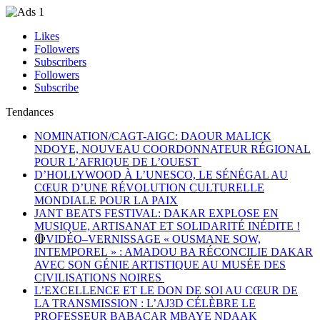
Likes
Followers
Subscribers
Followers
Subscribe
Tendances
NOMINATION/CAGT-AIGC: DAOUR MALICK
NDOYE, NOUVEAU COORDONNATEUR RÉGIONAL
POUR L’AFRIQUE DE L’OUEST
D’HOLLYWOOD À L’UNESCO, LE SÉNÉGAL AU
CŒUR D’UNE RÉVOLUTION CULTURELLE
MONDIALE POUR LA PAIX
JANT BEATS FESTIVAL: DAKAR EXPLOSE EN
MUSIQUE, ARTISANAT ET SOLIDARITÉ INÉDITE !
🔴VIDÉO–VERNISSAGE « OUSMANE SOW,
INTEMPOREL » : AMADOU BA RÉCONCILIE DAKAR
AVEC SON GÉNIE ARTISTIQUE AU MUSÉE DES
CIVILISATIONS NOIRES
L’EXCELLENCE ET LE DON DE SOI AU CŒUR DE
LA TRANSMISSION : L’AJ3D CÉLÈBRE LE
PROFESSEUR BABACAR MBAYE NDAAK