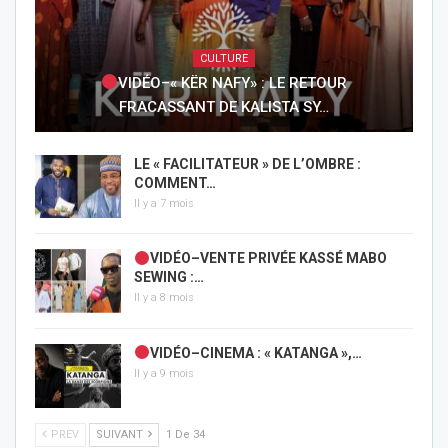
CULTURE
VIDÉO–« KËR NAFY» : LE RETOUR
FRACASSANT DE KALISTA SY…
LE « FACILITATEUR » DE L’OMBRE :
COMMENT…
Il y a 7 mois
VIDÉO–VENTE PRIVÉE KASSÉ MABO
SEWING :…
Il y a 8 mois
VIDÉO–CINEMA : « KATANGA »,…
Il y a 9 mois
PREV
SUIVANT
1 De 34