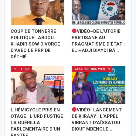
COUP DE TONNERRE
VIDÉO–DE L’UTOPIE
POLITIQUE : ABDOU
PARTISANE AU
KHADIR SOW DIVORCE
PRAGMATISME D’ÉTAT :
D’AVEC LE PRP DE
EL HADJI DIAYDI BÂ…
DÉTHIÉ…
POLITIQUE
DAKARMEDIAS WEB TV
L’HÉMICYCLE PRIS EN
VIDÉO–LANCEMENT
OTAGE : L’URD FUSTIGE
DE KIIRAAY : L’APPEL
LA GUÉRILLA
VIBRANT D’AÏSSATOU
PARLEMENTAIRE D’UN
DIOUF MBENGUE…
PASTEF…