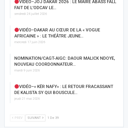
VIDÉO–JOJ DAKAR 2026 : LE MAIRE ABASS FALL
FAIT DE L’ODCAV LE…
vendredi 24 juillet 2026
VIDÉO–DAKAR AU CŒUR DE LA « VOGUE
AFRICAINE » : LE THÉÂTRE JEUNE…
mercredi 17 juin 2026
NOMINATION/CAGT-AIGC: DAOUR MALICK NDOYE,
NOUVEAU COORDONNATEUR…
mardi 9 juin 2026
VIDÉO–« KËR NAFY» : LE RETOUR FRACASSANT
DE KALISTA SY QUI BOUSCULE…
jeudi 21 mai 2026
PREV
SUIVANT
1 De 39