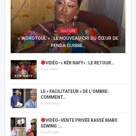
CULTURE
« WOROTOUL » : LE NOUVEAU CRI DU CŒUR DE
PENDA GUISSÉ…
VIDÉO–« KËR NAFY» : LE RETOUR…
Il y a 3 mois
LE « FACILITATEUR » DE L’OMBRE :
COMMENT…
Il y a 8 mois
VIDÉO–VENTE PRIVÉE KASSÉ MABO
SEWING :…
Il y a 8 mois