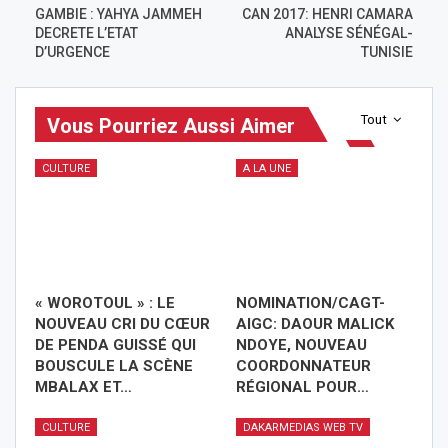
GAMBIE : YAHYA JAMMEH
CAN 2017: HENRI CAMARA
DECRETE L’ETAT
ANALYSE SÉNÉGAL-
D’URGENCE
TUNISIE
Tout
Vous Pourriez Aussi Aimer
CULTURE
A LA UNE
« WOROTOUL » : LE
NOMINATION/CAGT-
NOUVEAU CRI DU CŒUR
AIGC: DAOUR MALICK
DE PENDA GUISSÉ QUI
NDOYE, NOUVEAU
BOUSCULE LA SCÈNE
COORDONNATEUR
MBALAX ET…
RÉGIONAL POUR…
CULTURE
DAKARMEDIAS WEB TV