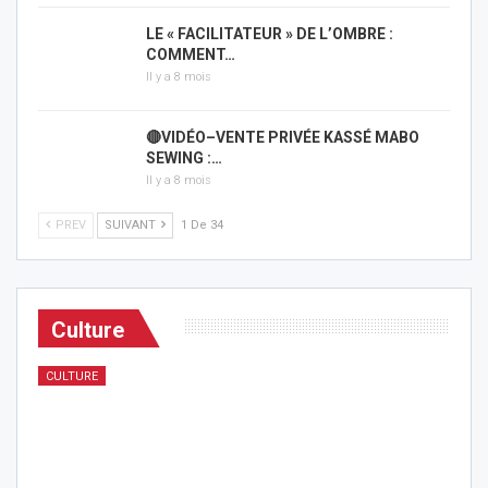
LE « FACILITATEUR » DE L’OMBRE :
COMMENT…
Il y a 8 mois
🔴VIDÉO–VENTE PRIVÉE KASSÉ MABO
SEWING :…
Il y a 8 mois
PREV
SUIVANT
1 De 34
Culture
CULTURE