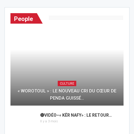
People
CULTURE
« WOROTOUL » : LE NOUVEAU CRI DU CŒUR DE
PENDA GUISSÉ…
🔴VIDÉO–« KËR NAFY» : LE RETOUR…
Il y a 3 mois