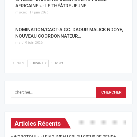
AFRICAINE » : LE THÉÂTRE JEUNE…
mercredi 17 juin 2026
NOMINATION/CAGT-AIGC: DAOUR MALICK NDOYE,
NOUVEAU COORDONNATEUR…
mardi 9 juin 2026
PREV
SUIVANT
1 De 39
Articles Récents
« WOROTOUL » : LE NOUVEAU CRI DU CŒUR DE PENDA