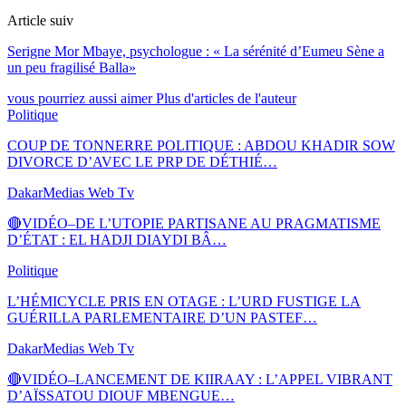
Article suiv
Serigne Mor Mbaye, psychologue : « La sérénité d’Eumeu Sène a
un peu fragilisé Balla»
vous pourriez aussi aimer
Plus d'articles de l'auteur
Politique
COUP DE TONNERRE POLITIQUE : ABDOU KHADIR SOW
DIVORCE D’AVEC LE PRP DE DÉTHIÉ…
DakarMedias Web Tv
🔴VIDÉO–DE L’UTOPIE PARTISANE AU PRAGMATISME
D’ÉTAT : EL HADJI DIAYDI BÂ…
Politique
L’HÉMICYCLE PRIS EN OTAGE : L’URD FUSTIGE LA
GUÉRILLA PARLEMENTAIRE D’UN PASTEF…
DakarMedias Web Tv
🔴VIDÉO–LANCEMENT DE KIIRAAY : L’APPEL VIBRANT
D’AÏSSATOU DIOUF MBENGUE…