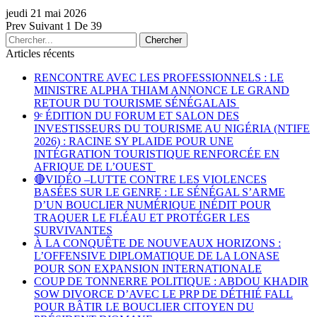
jeudi 21 mai 2026
Prev
Suivant
1 De 39
Articles récents
RENCONTRE AVEC LES PROFESSIONNELS : LE
MINISTRE ALPHA THIAM ANNONCE LE GRAND
RETOUR DU TOURISME SÉNÉGALAIS
9ᵉ ÉDITION DU FORUM ET SALON DES
INVESTISSEURS DU TOURISME AU NIGÉRIA (NTIFE
2026) : RACINE SY PLAIDE POUR UNE
INTÉGRATION TOURISTIQUE RENFORCÉE EN
AFRIQUE DE L’OUEST
🔴VIDÉO –LUTTE CONTRE LES VIOLENCES
BASÉES SUR LE GENRE : LE SÉNÉGAL S’ARME
D’UN BOUCLIER NUMÉRIQUE INÉDIT POUR
TRAQUER LE FLÉAU ET PROTÉGER LES
SURVIVANTES
À LA CONQUÊTE DE NOUVEAUX HORIZONS :
L’OFFENSIVE DIPLOMATIQUE DE LA LONASE
POUR SON EXPANSION INTERNATIONALE
COUP DE TONNERRE POLITIQUE : ABDOU KHADIR
SOW DIVORCE D’AVEC LE PRP DE DÉTHIÉ FALL
POUR BÂTIR LE BOUCLIER CITOYEN DU