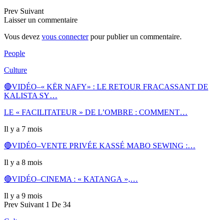
Prev
Suivant
Laisser un commentaire
Vous devez
vous connecter
pour publier un commentaire.
People
Culture
🔴VIDÉO–« KËR NAFY» : LE RETOUR FRACASSANT DE
KALISTA SY…
LE « FACILITATEUR » DE L’OMBRE : COMMENT…
Il y a 7 mois
🔴VIDÉO–VENTE PRIVÉE KASSÉ MABO SEWING :…
Il y a 8 mois
🔴VIDÉO–CINEMA : « KATANGA »,…
Il y a 9 mois
Prev
Suivant
1 De 34