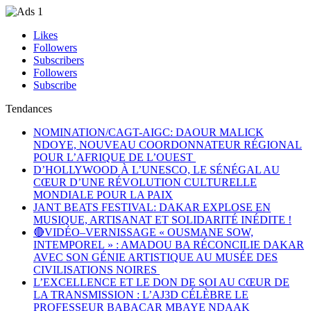
Likes
Followers
Subscribers
Followers
Subscribe
Tendances
NOMINATION/CAGT-AIGC: DAOUR MALICK
NDOYE, NOUVEAU COORDONNATEUR RÉGIONAL
POUR L’AFRIQUE DE L’OUEST
D’HOLLYWOOD À L’UNESCO, LE SÉNÉGAL AU
CŒUR D’UNE RÉVOLUTION CULTURELLE
MONDIALE POUR LA PAIX
JANT BEATS FESTIVAL: DAKAR EXPLOSE EN
MUSIQUE, ARTISANAT ET SOLIDARITÉ INÉDITE !
🔴VIDÉO–VERNISSAGE « OUSMANE SOW,
INTEMPOREL » : AMADOU BA RÉCONCILIE DAKAR
AVEC SON GÉNIE ARTISTIQUE AU MUSÉE DES
CIVILISATIONS NOIRES
L’EXCELLENCE ET LE DON DE SOI AU CŒUR DE
LA TRANSMISSION : L’AJ3D CÉLÈBRE LE
PROFESSEUR BABACAR MBAYE NDAAK