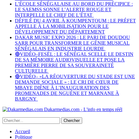
L’ÉCOLE SÉNÉGALAISE AU BORD DU PRÉCIPICE :
LE SAEMSS SONNE L’ALERTE ROUGE ET
INTERPELLE LE CHEF DE L’ÉTAT
DÉFILÉ DU 4 AVRIL À KOUMPENTOUM : LE PRÉFET
APPELLE À LA MOBILISATION POUR LE
DÉVELOPPEMENT DU DÉPARTEMENT
DAKAR MUSIC EXPO 2026 : LE PARI DE DOUDOU
SARR POUR TRANSFORMER LE GÉNIE MUSICAL
SÉNÉGALAIS EN INDUSTRIE LOURDE
🔴VIDÉO–FESËL : LE SÉNÉGAL SCELLE LE DESTIN
DE SA MÉMOIRE AUDIOVISUELLE ET POSE LA
PREMIÈRE PIERRE DE SA SOUVERAINETÉ
CULTURELLE
🔴VIDÉO– »LA RÉOUVERTURE DU STADE EST UNE
DEMANDE SOCIALE » : LE CRI DE CŒUR DE
MBAYE DIÈNE À L’INAUGURATION DES
PROMENADES DE NGUÉNE ET MARNANE À
BARGNY
Dakarmedias.com - L'info en temps réél
Accueil
Politique