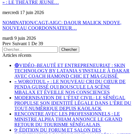
» : LE THÉÂTRE JEUNE…
mercredi 17 juin 2026
NOMINATION/CAGT-AIGC: DAOUR MALICK NDOYE,
NOUVEAU COORDONNATEUR…
mardi 9 juin 2026
Prev
Suivant
1 De 39
Articles récents
🔴VIDÉO–BEAUTÉ ET ENTREPRENEURIAT : SKIN
TECHNOLOGY BY LATANIA S’INSTALLE À DAKAR
AVEC COACH HAMOND CHIC ET MIA GUISSÉ
« WOROTOUL » : LE NOUVEAU CRI DU CŒUR DE
PENDA GUISSÉ QUI BOUSCULE LA SCÈNE
MBALAX ET ÉVEILLE NOS CONSCIENCES
MODERNISATION DE L’ÉTAT CIVIL: LE SÉNÉGAL
PROPULSE SON IDENTITÉ LÉGALE DANS L’ÈRE DU
TOUT-NUMÉRIQUE DEPUIS KAOLACK
RENCONTRE AVEC LES PROFESSIONNELS : LE
MINISTRE ALPHA THIAM ANNONCE LE GRAND
RETOUR DU TOURISME SÉNÉGALAIS
9ᵉ ÉDITION DU FORUM ET SALON DES