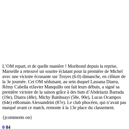
L’OM repart, et de quelle manière ! Moribond depuis la reprise,
Marseille a retrouvé un sourire éclatant pour la première de Michel
avec une victoire écrasante sur Troyes (6-0) dimanche, en clôture de
la 3e journée. Cet OM séduisant, au sein duquel Lassana Diarra,
Rémy Cabella etJavier Manquillo ont fait leurs débuts, a signé sa
première victoire de la saison grâce à des buts d’Abdelaziz Barrada
(19e), Diarra (48e), Michy Batshuayi (58e, 90e), Lucas Ocampos
(64e) etRomain Alessandrini (87e). Le club phocéen, qui n’avait pas
marqué avant ce match, remonte à la 13e place du classement.
{jcomments on}
0
84