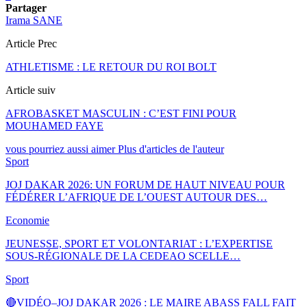
Partager
Irama SANE
Article Prec
ATHLETISME : LE RETOUR DU ROI BOLT
Article suiv
AFROBASKET MASCULIN : C’EST FINI POUR
MOUHAMED FAYE
vous pourriez aussi aimer
Plus d'articles de l'auteur
Sport
JOJ DAKAR 2026: UN FORUM DE HAUT NIVEAU POUR
FÉDÉRER L’AFRIQUE DE L’OUEST AUTOUR DES…
Economie
JEUNESSE, SPORT ET VOLONTARIAT : L’EXPERTISE
SOUS-RÉGIONALE DE LA CEDEAO SCELLE…
Sport
🔴VIDÉO–JOJ DAKAR 2026 : LE MAIRE ABASS FALL FAIT