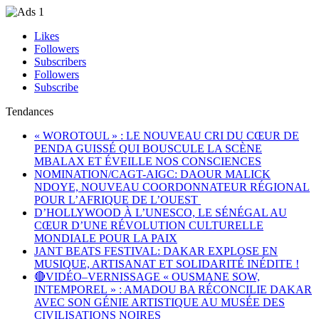
Likes
Followers
Subscribers
Followers
Subscribe
Tendances
« WOROTOUL » : LE NOUVEAU CRI DU CŒUR DE
PENDA GUISSÉ QUI BOUSCULE LA SCÈNE
MBALAX ET ÉVEILLE NOS CONSCIENCES
NOMINATION/CAGT-AIGC: DAOUR MALICK
NDOYE, NOUVEAU COORDONNATEUR RÉGIONAL
POUR L’AFRIQUE DE L’OUEST
D’HOLLYWOOD À L’UNESCO, LE SÉNÉGAL AU
CŒUR D’UNE RÉVOLUTION CULTURELLE
MONDIALE POUR LA PAIX
JANT BEATS FESTIVAL: DAKAR EXPLOSE EN
MUSIQUE, ARTISANAT ET SOLIDARITÉ INÉDITE !
🔴VIDÉO–VERNISSAGE « OUSMANE SOW,
INTEMPOREL » : AMADOU BA RÉCONCILIE DAKAR
AVEC SON GÉNIE ARTISTIQUE AU MUSÉE DES
CIVILISATIONS NOIRES